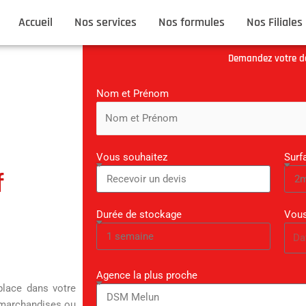
Accueil
Nos services
Nos formules
Nos Filiales
Demandez votre de
Nom et Prénom
Vous souhaitez
Surf
f
Durée de stockage
Vous
Agence la plus proche
place dans votre
 marchandises ou