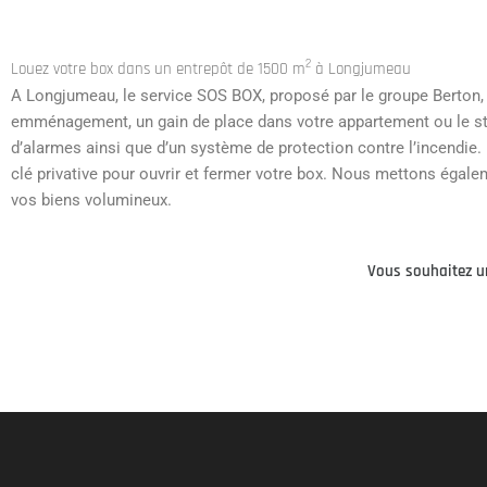
2
Louez votre box dans un entrepôt de 1500 m
à Longjumeau
A Longjumeau, le service SOS BOX, proposé par le groupe Berton, 
emménagement, un gain de place dans votre appartement ou le st
d’alarmes ainsi que d’un système de protection contre l’incendie. I
clé privative pour ouvrir et fermer votre box. Nous mettons égalem
vos biens volumineux.
Vous souhaitez un