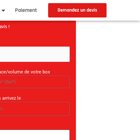
Paiement
Demandez un devis
vis !
ace/volume de votre box
 arrivez le