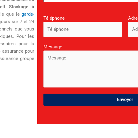
elf Stockage à
ple que le
garde-
Téléphone
Adre
jours sur 7 et 24
sonnels que vous
xiques. Pour les
essaires pour la
Message
ne assurance pour
assurance groupe
Envoyer